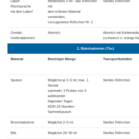
Liquor
Mindestens 5 ml - das Röhrchen
Steriles Röhrchen
Rücksprache
mit
mit dem Labor!
dem trübsten Material
verwenden,
vorzugsweise Röhrchen Nr. 2
Genital-,
Abstrich
Abstrich mit Kohlemedi
Urethralabstrich
(schwarze o. orange K
2. Mykobakterien (Tbc)
Material
Benötigte Menge
Transportbehälter
Sputum
Möglichst je 2–5 ml; max. 1
Steriles Röhrchen
Stunde
sammeln; 3 Proben von 3
aufeinander
folgenden Tagen
KEIN 24-Stunden-
Sammelsputum
Bronchialsekret
Möglichst 2–5 ml
Steriles Röhrchen
BAL
Möglichst 20–30 ml
Steriles Röhrchen