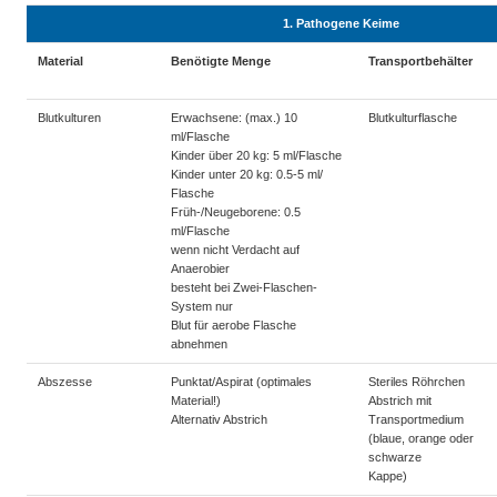
1. Pathogene Keime
Material
Benötigte Menge
Transportbehälter
Blutkulturen
Erwachsene: (max.) 10
Blutkulturflasche
ml/Flasche
Kinder über 20 kg: 5 ml/Flasche
Kinder unter 20 kg: 0.5-5 ml/
Flasche
Früh-/Neugeborene: 0.5
ml/Flasche
wenn nicht Verdacht auf
Anaerobier
besteht bei Zwei-Flaschen-
System nur
Blut für aerobe Flasche
abnehmen
Abszesse
Punktat/Aspirat (optimales
Steriles Röhrchen
Material!)
Abstrich mit
Alternativ Abstrich
Transportmedium
(blaue, orange oder
schwarze
Kappe)