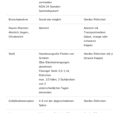
vermeiden
KEIN 24-Stunden-
Sammelsputum!
Bronchialsekret
Soviel wie möglich
Steriles Röhrchen
Nasen-/Rachen-
Abstrich
Abstrich mit
Abstrich; Augen-,
Transportmedium
Ohrabstrich
(blaue, orange oder
schwarze
Kappe)
Stuhl
Haselnussgroße Portion von
Steriles Röhrchen mit Lö
Schleim-
(braune Kappe)
/Blut-/Eiterbeimengungen
abnehmen
Flüssiger Stuhl: 0,5–1 ml,
Röhrchen
max. 1/3 füllen; 3 Stuhlproben
von 3
unterschiedlichen Tagen
einsenden
Gefäßkatheterspitze
4–6 cm der abgeschnittenen
Steriles Röhrchen
Spitze