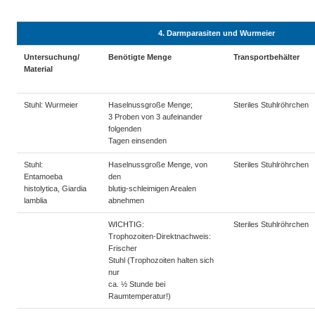
4. Darmparasiten und Wurmeier
Untersuchung/
Benötigte Menge
Transportbehälter
Material
Stuhl: Wurmeier
Haselnussgroße Menge;
Steriles Stuhlröhrchen
3 Proben von 3 aufeinander
folgenden
Tagen einsenden
Stuhl:
Haselnussgroße Menge, von
Steriles Stuhlröhrchen
Entamoeba
den
histolytica, Giardia
blutig-schleimigen Arealen
lamblia
abnehmen
WICHTIG:
Steriles Stuhlröhrchen
Trophozoiten-Direktnachweis:
Frischer
Stuhl (Trophozoiten halten sich
nur
ca. ½ Stunde bei
Raumtemperatur!)