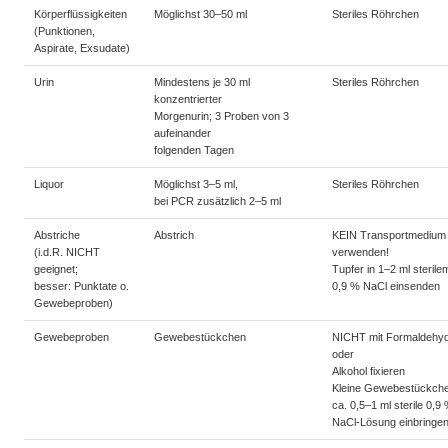
Körperflüssigkeiten
Möglichst 30–50 ml
Steriles Röhrchen
(Punktionen,
Aspirate, Exsudate)
Urin
Mindestens je 30 ml
Steriles Röhrchen
konzentrierter
Morgenurin; 3 Proben von 3
aufeinander
folgenden Tagen
Liquor
Möglichst 3–5 ml,
Steriles Röhrchen
bei PCR zusätzlich 2–5 ml
Abstriche
Abstrich
KEIN Transportmedium
(i.d.R. NICHT
verwenden!
geeignet;
Tupfer in 1–2 ml sterile
besser: Punktate o.
0,9 % NaCl einsenden
Gewebeproben)
Gewebeproben
Gewebestückchen
NICHT mit Formaldehy
oder
Alkohol fixieren
Kleine Gewebestückche
ca. 0,5–1 ml sterile 0,9
NaCl-Lösung einbringe