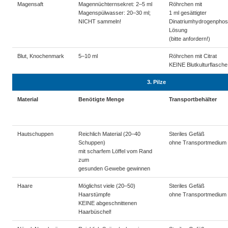
Magensaft
Magennüchternsekret: 2–5 ml
Röhrchen mit
Magenspülwasser: 20–30 ml;
1 ml gesättigter
NICHT sammeln!
Dinatriumhydrogenphos
Lösung
(bitte anfordern!)
Blut, Knochenmark
5–10 ml
Röhrchen mit Citrat
KEINE Blutkulturflasche
3. Pilze
Material
Benötigte Menge
Transportbehälter
Hautschuppen
Reichlich Material (20–40
Steriles Gefäß
Schuppen)
ohne Transportmedium
mit scharfem Löffel vom Rand
zum
gesunden Gewebe gewinnen
Haare
Möglichst viele (20–50)
Steriles Gefäß
Haarstümpfe
ohne Transportmedium
KEINE abgeschnittenen
Haarbüschel!