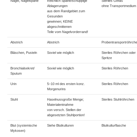
Nägel, Nagelspäne
Reichlich Späne/schuppige
Steriles Gefäß
Ablagerungen
ohne Transportmedium
aus dem Randgebiet zum
Gesunden
gewinnen; KEINE
abgeschnittenen
Teile vom Nagelvorderrand!
Abstrich
Abstrich
Probentransportröhrch
Bläschen, Pusteln
Soviel wie möglich
Steriles Röhrchen oder
Spritze
Bronchialsekret/
Soviel wie möglich
Steriles Röhrchen
Sputum
Urin
5–10 ml des ersten konz.
Steriles Röhrchen
Morgenurins
Stuhl
Haselnussgroße Menge;
Steriles Stuhlröhrchen
Materialentnahme
von versch. Stellen der
abgesetzten Stuhlportion!
Blut (systemische
Siehe Blutkulturen
Blutkulturflasche
Mykosen)