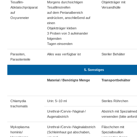
Tesafilm-
Morgens durchsichtigen
Objektträger mit
Abklatschpräparat
Tesafilmstreifen
Versandhülle
auf
auf dem Perianalbereich
Oxyureneier
andrücken, anschließend auf
einen
Objektträger kleben
3 Proben von 3 aufeinander
folgenden
Tagen einsenden
Parasiten,
Alles was verfügbar ist
Steriler Behälter
Parasitenteile
5. Sonstiges
Material / Benötigte Menge
Transportbehälter
Chlamydia
Urin: 5–10 ml
Steriles Röhrchen
trachomatis
Urethral-/Cervix-/Vaginal-/
Abstrich mit Spezialme
Augenabstrich
verwenden (bitte anford
Mykoplasma
Urethral-/Cervix-/Vaginalabstrich
Fläschchen mit
hominis/
(Schleimhaut gut abschaben,
Spezialbouillon