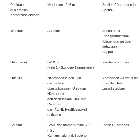
Punktate
Mindestens 2–5 ml
Steriles Röhrchen oder
aus sterilen
Spritze
Körperflüssigkeiten
Wunden
Abstrich
Abstrich mit
Transportmedium
(blaue, orange oder
schwarze
Kappe)
Urin (nativ)
5–10 ml
Steriles Röhrchen
(kein 24-Stunden-Sammelurin!)
Uricult®
Nährboden in den Urin
Nährboden wieder in di
eintauchen,
Uricult®-Hülle
überschüssigen Urin vom
zurückstecken
Nährboden
abfließen lassen, Uricult®-
Röhrchen
darf KEINE Restflüssigkeit
enthalten
Sputum
Soviel wie möglich (mind. 2–5
Steriles Röhrchen
ml) ,
Kontamination mit Speichel