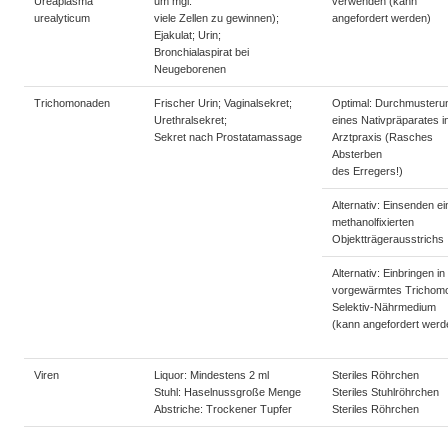
Ureaplasma
um mgl.
verwenden (kann
urealyticum
viele Zellen zu gewinnen);
angefordert werden)
Ejakulat; Urin;
Bronchialaspirat bei
Neugeborenen
Trichomonaden
Frischer Urin; Vaginalsekret;
Optimal: Durchmusteru
Urethralsekret;
eines Nativpräparates i
Sekret nach Prostatamassage
Arztpraxis (Rasches
Absterben
des Erregers!)
Alternativ: Einsenden e
methanolfixierten
Objektträgerausstrichs
Alternativ: Einbringen in
vorgewärmtes Trichom
Selektiv-Nährmedium
(kann angefordert werd
Viren
Liquor: Mindestens 2 ml
Steriles Röhrchen
Stuhl: Haselnussgroße Menge
Steriles Stuhlröhrchen
Abstriche: Trockener Tupfer
Steriles Röhrchen