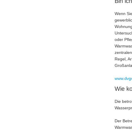
Bin ic
Wenn Sie
gewerblic
Wohnunge
Untersuch
oder Pfl
Warmwass
zentrale
Regel, Ar
Großanla
www.dvgw
Wie ko
Die betro
Wasserpr
Der Betr
Warmwass