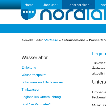
Home
Über uns
Laborbereiche
Ana
Aktuelle Seite:
Startseite
»
Laborbereiche
»
Wasserlab
Legion
Wasserlabor
Trinkwas
Einleitung
Änderung
aktuell) i
Wassertestpaket
Unters
Schwimm- und Badewasser
Trinkwasser
Großanla
Legionellen Untersuchung
Probenah
Sind Sie Vermieter?
Was si