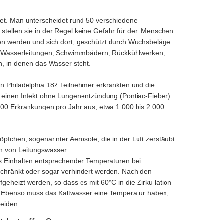
tet. Man unterscheidet rund 50 verschiedene
stellen sie in der Regel keine Gefahr für den Menschen
en werden und sich dort, geschützt durch Wuchsbeläge
 in Wasserleitungen, Schwimmbädern, Rückkühlwerken,
, in denen das Wasser steht.
n Philadelphia 182 Teilnehmer erkrankten und die
einen Infekt ohne Lungenentzündung (Pontiac-Fieber)
000 Erkrankungen pro Jahr aus, etwa 1.000 bis 2.000
pfchen, sogenannter Aerosole, die in der Luft zerstäubt
on von Leitungswasser
 Einhalten entsprechender Temperaturen bei
chränkt oder sogar verhindert werden. Nach den
eheizt werden, so dass es mit 60°C in die Zirku lation
t . Ebenso muss das Kaltwasser eine Temperatur haben,
meiden.