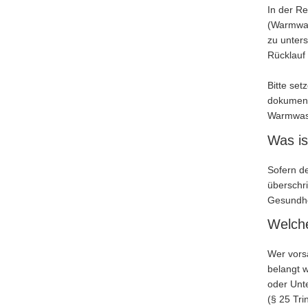
In der R
(Warmwass
zu unter
Rücklauf
Bitte set
dokumenti
Warmwass
Was is
Sofern d
überschr
Gesundhei
Welche
Wer vorsä
belangt w
oder Unt
(§ 25 Tri