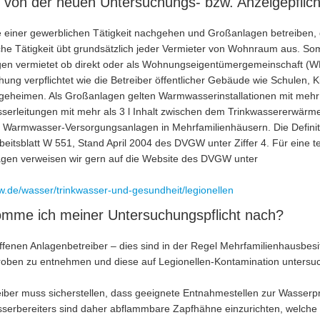
h von der neuen Untersuchungs- bzw. Anzeigepflich
 einer gewerblichen Tätigkeit nachgehen und Großanlagen betreiben, g
he Tätigkeit übt grundsätzlich jeder Vermieter von Wohnraum aus. Somit
n vermietet ob direkt oder als Wohnungseigentümergemeinschaft (WEG)
ung verpflichtet wie die Betreiber öffentlicher Gebäude wie Schulen, 
egeheimen. Als Großanlagen gelten Warmwasserinstallationen mit mehr
erleitungen mit mehr als 3 l Inhalt zwischen dem Trinkwassererwärmer
n Warmwasser-Versorgungsanlagen in Mehrfamilienhäusern. Die Definiti
beitsblatt W 551, Stand April 2004 des DVGW unter Ziffer 4. Für eine 
gen verweisen wir gern auf die Website des DVGW unter
.de/wasser/trinkwasser-und-gesundheit/legionellen
mme ich meiner Untersuchungspflicht nach?
ffenen Anlagenbetreiber – dies sind in der Regel Mehrfamilienhausbes
oben zu entnehmen und diese auf Legionellen-Kontamination untersuc
eiber muss sicherstellen, dass geeignete Entnahmestellen zur Wasser
erbereiters sind daher abflammbare Zapfhähne einzurichten, welche f