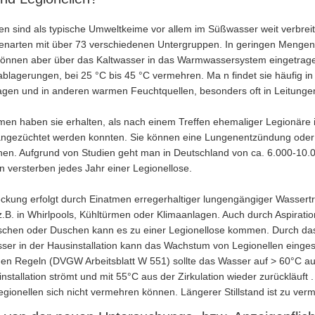
en sind als typische Umweltkeime vor allem im Süßwasser weit verbrei
lenarten mit über 73 verschiedenen Untergruppen. In geringen Mengen 
 können aber über das Kaltwasser in das Warmwassersystem eingetrag
ablagerungen, bei 25 °C bis 45 °C vermehren. Ma n findet sie häufig
agen und in anderen warmen Feuchtquellen, besonders oft in Leitungen
men haben sie erhalten, als nach einem Treffen ehemaliger Legionäre i
angezüchtet werden konnten. Sie können eine Lungenentzündung oder 
hen. Aufgrund von Studien geht man in Deutschland von ca. 6.000-10.
 versterben jedes Jahr einer Legionellose.
ckung erfolgt durch Einatmen erregerhaltiger lungengängiger Wassertrö
.B. in Whirlpools, Kühltürmen oder Klimaanlagen. Auch durch Aspirati
chen oder Duschen kann es zu einer Legionellose kommen. Durch das
er in der Hausinstallation kann das Wachstum von Legionellen einges
en Regeln (DVGW Arbeitsblatt W 551) sollte das Wasser auf > 60°C aufg
nstallation strömt und mit 55°C aus der Zirkulation wieder zurückläuf
egionellen sich nicht vermehren können. Längerer Stillstand ist zu ver