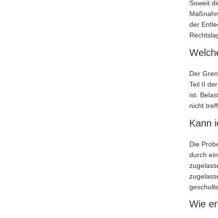
Soweit d
Maßnahme
der Entl
Rechtslag
Welche
Der Grenz
Teil II d
ist. Bel
nicht tre
Kann i
Die Prob
durch ein
zugelass
zugelass
geschult
Wie er