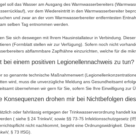
egel soll das Wasser am Ausgang des Warmwasserbereiters (Warmwasse
errücklauf), vor dem Wiedereintritt in den Warmwasserbereiter beprob
suchen und zwar an der vom Warmwasserbereiter entferntesten Entnahm
 am selben Tag entnommen werden.
zen Sie sich deswegen mit Ihrem Hausinstallateur in Verbindung. Dieser 
eren (Formblatt stellen wir zur Verfügung). Sofern noch nicht vorhand
erbereiters abflammbare Zapfhähne einzurichten, welche für die mik
t bei einem positiven Legionellennachweis zu tun?
er so genannte technische Maßnahmenwert (Legionellenkonzentratione
itten wird, muss die unverzügliche Meldung ans Gesundheitsamt erfolg
tsamt übernehmen wir gern für Sie, sofern Sie Ihre Einwilligung zur Üb
 Konsequenzen drohen mir bei Nichtbefolgen die
tzlich oder fahrlässig entgegen der Trinkwasserverordnung handelt kan
erden ( siehe § 24 TrinkwV, sowie §§ 73-75 Infektionsschutzgesetz (I
errichtspflicht nicht nachkommt, begeht eine Ordnungswidrigkeit. Die
nkwV, § 73 IfSG).