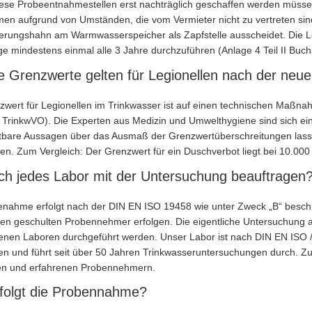
iese Probeentnahmestellen erst nachträglich geschaffen werden müssen
n aufgrund von Umständen, die vom Vermieter nicht zu vertreten sind 
eerungshahn am Warmwasserspeicher als Zapfstelle ausscheidet. Die 
e mindestens einmal alle 3 Jahre durchzuführen (Anlage 4 Teil II Buch
 Grenzwerte gelten für Legionellen nach der neu
wert für Legionellen im Trinkwasser ist auf einen technischen Maßnahm
er TrinkwVO). Die Experten aus Medizin und Umwelthygiene sind sich ei
astbare Aussagen über das Ausmaß der Grenzwertüberschreitungen la
ffen. Zum Vergleich: Der Grenzwert für ein Duschverbot liegt bei 10.000 K
ch jedes Labor mit der Untersuchung beauftragen
enahme erfolgt nach der DIN EN ISO 19458 wie unter Zweck „B“ beschr
en geschulten Probennehmer erfolgen. Die eigentliche Untersuchung auf
enen Laboren durchgeführt werden. Unser Labor ist nach DIN EN ISO / 
en und führt seit über 50 Jahren Trinkwasseruntersuchungen durch. 
en und erfahrenen Probennehmern.
folgt die Probennahme?