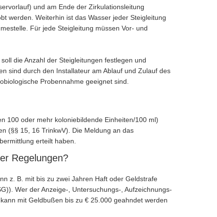
rvorlauf) und am Ende der Zirkulationsleitung
t werden. Weiterhin ist das Wasser jeder Steigleitung
estelle. Für jede Steigleitung müssen Vor- und
soll die Anzahl der Steigleitungen festlegen und
en sind durch den Installateur am Ablauf und Zulauf des
robiologische Probennahme geeignet sind.
n 100 oder mehr koloniebildende Einheiten/100 ml)
en (§§ 15, 16 TrinkwV). Die Meldung an das
ermittlung erteilt haben.
ser Regelungen?
n z. B. mit bis zu zwei Jahren Haft oder Geldstrafe
fSG)). Wer der Anzeige-, Untersuchungs-, Aufzeichnungs-
se kann mit Geldbußen bis zu € 25.000 geahndet werden