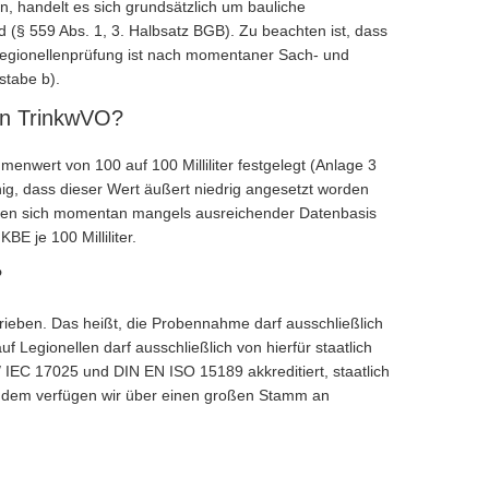
, handelt es sich grundsätzlich um bauliche
(§ 559 Abs. 1, 3. Halbsatz BGB). Zu beachten ist, dass
Legionellenprüfung ist nach momentaner Sach- und
stabe b).
en TrinkwVO?
enwert von 100 auf 100 Milliliter festgelegt (Anlage 3
nig, dass dieser Wert äußert niedrig angesetzt worden
ssen sich momentan mangels ausreichender Datenbasis
BE je 100 Milliliter.
?
ieben. Das heißt, die Probennahme darf ausschließlich
 Legionellen darf ausschließlich von hierfür staatlich
IEC 17025 und DIN EN ISO 15189 akkreditiert, staatlich
Zudem verfügen wir über einen großen Stamm an