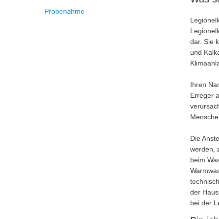
Probenahme
Legionell
Legionel
dar. Sie
und Kalk
Klimaanl
Ihren Na
Erreger 
verursac
Menschen
Die Anste
werden, z
beim Was
Warmwass
technisch
der Hausi
bei der L