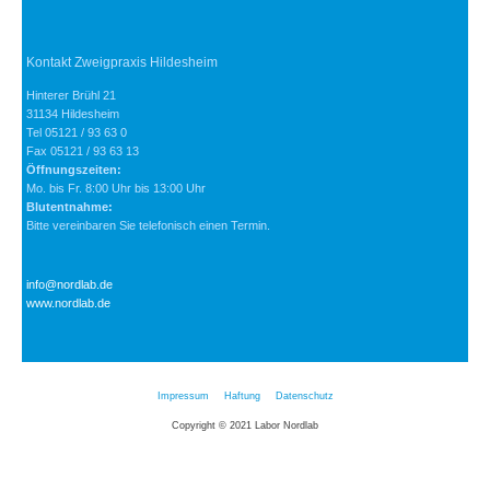
Kontakt Zweigpraxis Hildesheim
Hinterer Brühl 21
31134 Hildesheim
Tel 05121 / 93 63 0
Fax 05121 / 93 63 13
Öffnungszeiten:
Mo. bis Fr. 8:00 Uhr bis 13:00 Uhr
Blutentnahme:
Bitte vereinbaren Sie telefonisch einen Termin.
info@nordlab.de
www.nordlab.de
Impressum
Haftung
Datenschutz
Copyright © 2021 Labor Nordlab