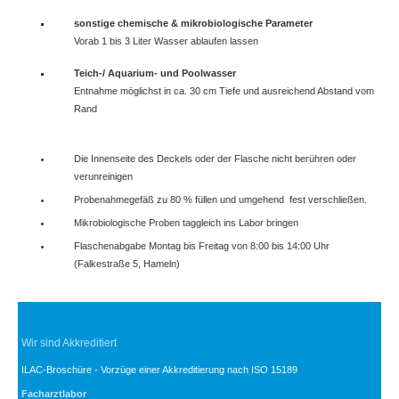
sonstige chemische & mikrobiologische Parameter
Vorab 1 bis 3 Liter Wasser ablaufen lassen
Teich-/ Aquarium- und Poolwasser
Entnahme möglichst in ca. 30 cm Tiefe und ausreichend Abstand vom
Rand
Die Innenseite des Deckels oder der Flasche nicht berühren oder
verunreinigen
Probenahmegefäß zu 80 % füllen und umgehend fest verschließen.
Mikrobiologische Proben taggleich ins Labor bringen
Flaschenabgabe Montag bis Freitag von 8:00 bis 14:00 Uhr
(Falkestraße 5, Hameln)
Wir sind Akkreditiert
ILAC-Broschüre - Vorzüge einer Akkreditierung nach ISO 15189
Facharztlabor