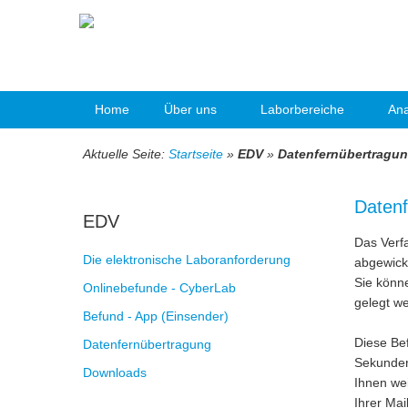
Home
Über uns
Laborbereiche
Ana
Aktuelle Seite:
Startseite
»
EDV
»
Datenfernübertragu
Datenf
EDV
Das Verf
Die elektronische Laboranforderung
abgewicke
Sie könne
Onlinebefunde - CyberLab
gelegt we
Befund - App (Einsender)
Diese Be
Datenfernübertragung
Sekunden
Downloads
Ihnen wei
Ihrer Mai