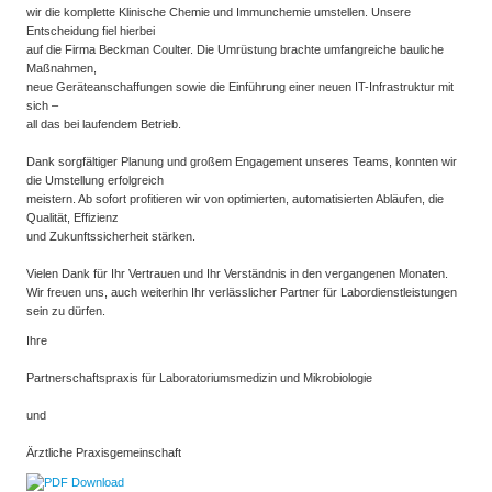
wir die komplette Klinische Chemie und Immunchemie umstellen. Unsere
Entscheidung fiel hierbei
auf die Firma Beckman Coulter. Die Umrüstung brachte umfangreiche bauliche
Maßnahmen,
neue Geräteanschaffungen sowie die Einführung einer neuen IT-Infrastruktur mit
sich –
all das bei laufendem Betrieb.
Dank sorgfältiger Planung und großem Engagement unseres Teams, konnten wir
die Umstellung erfolgreich
meistern. Ab sofort profitieren wir von optimierten, automatisierten Abläufen, die
Qualität, Effizienz
und Zukunftssicherheit stärken.
Vielen Dank für Ihr Vertrauen und Ihr Verständnis in den vergangenen Monaten.
Wir freuen uns, auch weiterhin Ihr verlässlicher Partner für Labordienstleistungen
sein zu dürfen.
Ihre
Partnerschaftspraxis für Laboratoriumsmedizin und Mikrobiologie
und
Ärztliche Praxisgemeinschaft