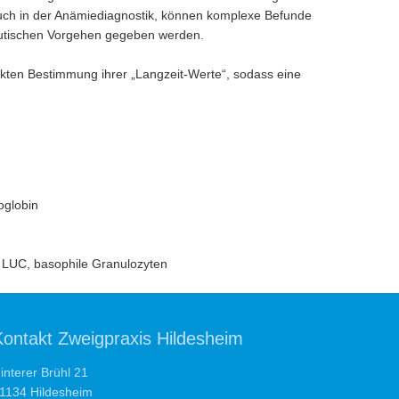
auch in der Anämiediagnostik, können komplexe Befunde
utischen Vorgehen gegeben werden.
akten Bestimmung ihrer „Langzeit-Werte“, sodass eine
oglobin
 LUC, basophile Granulozyten
Kontakt Zweigpraxis Hildesheim
interer Brühl 21
1134 Hildesheim