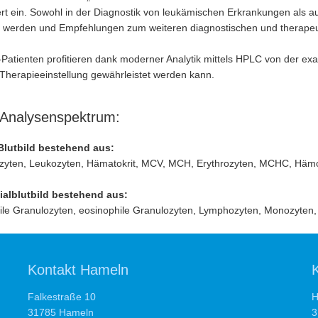
ert ein. Sowohl in der Diagnostik von leukämischen Erkrankungen als 
t werden und Empfehlungen zum weiteren diagnostischen und therape
Patienten profitieren dank moderner Analytik mittels HPLC von der ex
Therapieeinstellung gewährleistet werden kann.
 Analysenspektrum:
Blutbild bestehend aus:
yten, Leukozyten, Hämatokrit, MCV, MCH, Erythrozyten, MCHC, Häm
tialblutbild bestehend aus:
ile Granulozyten, eosinophile Granulozyten, Lymphozyten, Monozyten,
Kontakt Hameln
Falkestraße 10
H
31785 Hameln
3