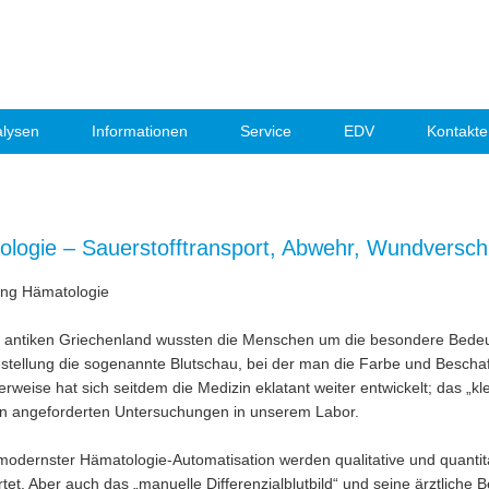
lysen
Informationen
Service
EDV
Kontakte
logie – Sauerstofftransport, Abwehr, Wundversch
 antiken Griechenland wussten die Menschen um die besondere Bedeut
tellung die sogenannte Blutschau, bei der man die Farbe und Beschaff
erweise hat sich seitdem die Medizin eklatant weiter entwickelt; das „
en angeforderten Untersuchungen in unserem Labor.
 modernster Hämatologie-Automatisation werden qualitative und quantit
et. Aber auch das „manuelle Differenzialblutbild“ und seine ärztliche 