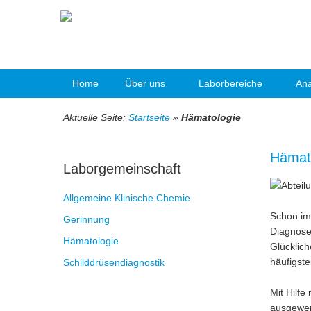
Home
Über uns
Laborbereiche
Ana
Aktuelle Seite:
Startseite
»
Hämatologie
Hämato
Laborgemeinschaft
Allgemeine Klinische Chemie
Schon im
Gerinnung
Diagnoses
Hämatologie
Glücklich
häufigst
Schilddrüsendiagnostik
Mit Hilfe
ausgewert