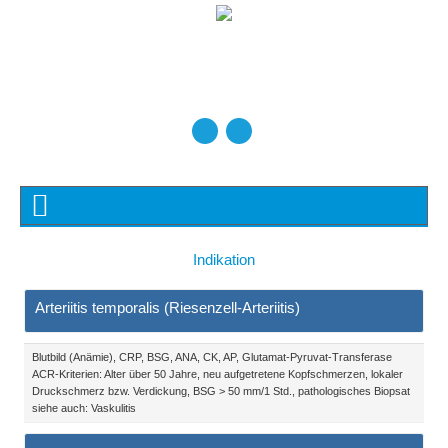
Indikation
Arteriitis temporalis (Riesenzell-Arteriitis)
Blutbild (Anämie), CRP, BSG, ANA, CK, AP, Glutamat-Pyruvat-Transferase
ACR-Kriterien: Alter über 50 Jahre, neu aufgetretene Kopfschmerzen, lokaler
Druckschmerz bzw. Verdickung, BSG > 50 mm/1 Std., pathologisches Biopsat
siehe auch: Vaskulitis