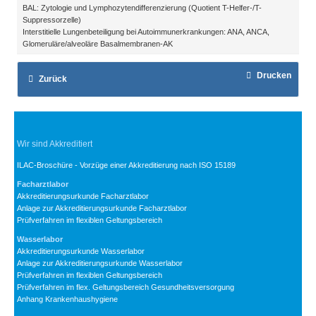
BAL: Zytologie und Lymphozytendifferenzierung (Quotient T-Helfer-/T-
Suppressorzelle)
Interstitielle Lungenbeteiligung bei Autoimmunerkrankungen: ANA, ANCA,
Glomeruläre/alveoläre Basalmembranen-AK
Drucken
Zurück
Wir sind Akkreditiert
ILAC-Broschüre - Vorzüge einer Akkreditierung nach ISO 15189
Facharztlabor
Akkreditierungsurkunde Facharztlabor
Anlage zur Akkreditierungsurkunde Facharztlabor
Prüfverfahren im flexiblen Geltungsbereich
Wasserlabor
Akkreditierungsurkunde Wasserlabor
Anlage zur Akkreditierungsurkunde Wasserlabor
Prüfverfahren im flexiblen Geltungsbereich
Prüfverfahren im flex. Geltungsbereich Gesundheitsversorgung
Anhang Krankenhaushygiene