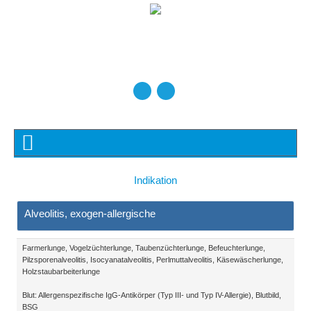
Indikation
Alveolitis, exogen-allergische
Farmerlunge, Vogelzüchterlunge, Taubenzüchterlunge, Befeuchterlunge,
Pilzsporenalveolitis, Isocyanatalveolitis, Perlmuttalveolitis, Käsewäscherlunge,
Holzstaubarbeiterlunge
Blut: Allergenspezifische IgG-Antikörper (Typ III- und Typ IV-Allergie), Blutbild,
BSG